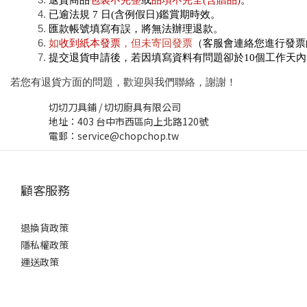
退貨商品
包裝不完整
或
品項不完全(含贈品)
。
已逾法規 7 日(含例假日)鑑賞期時效。
匯款帳號填寫有誤，將無法辦理退款。
如
收到紙本發票
，但未寄回發票
（客服會連絡您進行發票
提交退貨申請後，若因填寫資料有問題卻於10個工作天
若您有退貨方面的問題，歡迎與我們聯絡，謝謝！
切切刀具鋪 / 切切廚具有限公司
地址：403 台中市西區向上北路120號
電郵：service@chopchop.tw
顧客服務
退換貨政策
隱私權政策
運送政策