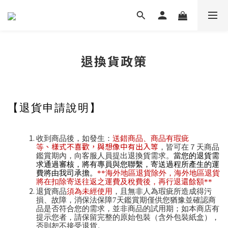
退換貨政策
【退貨申請說明】
收到商品後，如發生：
送錯商品、商品有瑕疵
、
樣式不喜歡，與想像中有出入等
等
，皆可在７天商品
鑑賞期內，向客服人員提出退換貨需求。
當您的退貨需
求通過審核，將有專員與您聯繫，寄送過程所產生的運
費將由我司承擔
。
**海外地區退貨除外，海外地區退貨
將在扣除寄送往返之運費及稅費後，再行退還餘額**
退貨商品
須為未經使用
，且無非人為瑕疵所造成得污
損、故障，消保法保障7天鑑賞期僅供您猶豫並確認商
品是否符合您的需求，並非商品的試用期；如本商店有
提示您者，請保留完整的原始包裝（含外包裝紙盒），
否則恕不接受退貨。