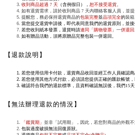
收到商品超過 7 天
（含例假日），
恕不接受退貨。
如有退貨需求，請於收到商品 7 天內聯絡客服人員，
提醒您，務必保持退貨商品的
包裝完整
並
品項完全
的
裝箱
當您提交退貨申請後，即代表同意我們的退貨原則，並接
若您收到紙本發票，退貨時請
連同「購物發票」一併退回
如有贈品活動，須將原贈品完整包裝一併退回。
【退款說明】
若您使用信用卡付款，退貨商品收回並經工作人員確認商
若您使用其他方式付款，必須請您提供正確的匯款帳號，
確認符合我們的退款標準，且資料確認無誤後，我們15
【無法辦理退款的情況】
「鑑賞期」
並非「試用期」，因此，若您對商品的外觀不
包裝過度破損無法回復原狀。