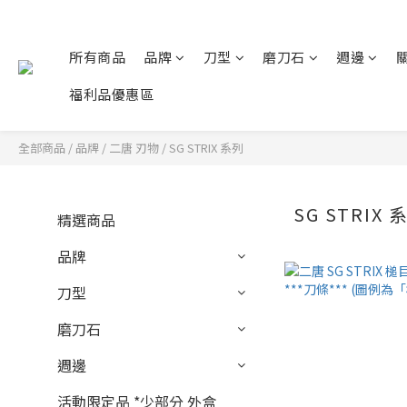
所有商品
品牌
刀型
磨刀石
週邊
福利品優惠區
全部商品
/
品牌
/
二唐 刃物
/
SG STRIX 系列
SG STRIX 
精選商品
品牌
刀型
磨刀石
週邊
活動限定品 *少部分 外盒