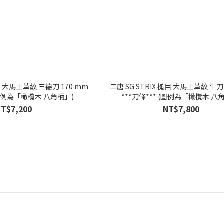
二唐 SG STRIX 槌目 大馬士革紋 牛刀 210 mm
 (圖例為「橄欖木 八角柄」)
***刀條*** (圖例為「橄欖木 八
NT$7,200
NT$7,800