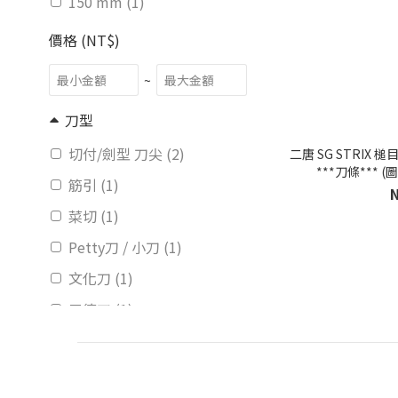
150 mm (1)
價格 (NT$)
~
刀型
切付/劍型 刀尖 (2)
二唐 SG STRIX 槌目 大馬士革紋 三德刀 170 mm
***刀條***
筋引 (1)
菜切 (1)
Petty刀 / 小刀 (1)
文化刀 (1)
三德刀 (1)
牛刀 (1)
刀柄