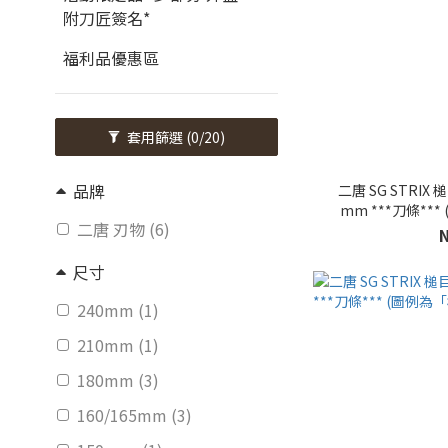
附刀匠簽名*
福利品優惠區
套用篩選
(0/20)
品牌
二唐 SG STRIX 槌目 大馬士革紋 Petty刀 150
mm ***刀條
二唐 刃物 (6)
尺寸
240mm (1)
210mm (1)
180mm (3)
160/165mm (3)