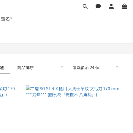
匠簽名*
選
商品排序
每頁顯示 24 個