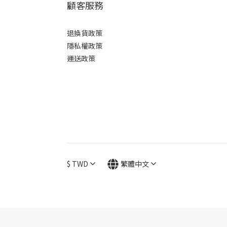
顧客服務
和式柄 (6)
外觀
退換貨政策
隱私權政策
槌目 (6)
運送政策
大馬士革紋 (6)
材質
不鏽鋼 (6)
鋼材
SG STRIX (6)
$
TWD
繁體中文