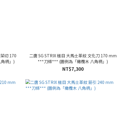
菜切 170
二唐 SG STRIX 槌目 大馬士革紋 文化刀 170 mm
 八角柄」)
***刀條*** (圖例為「橄欖木 八角柄」)
NT$7,300