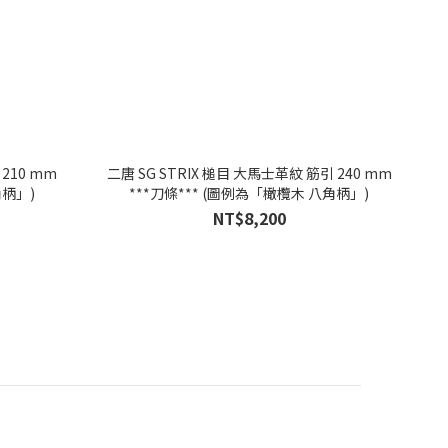
二唐 SG STRIX 槌目 大馬士革紋 筋引 240 mm
角柄」)
***刀條*** (圖例為「橄欖木 八角柄」)
NT$8,200