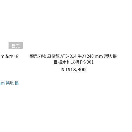
售完
mm 梨地 槌
龍泉刃物 風格龍 ATS-314 牛刀 240 mm 梨地 槌
目 楓木和式柄 FK-301
NT$13,300