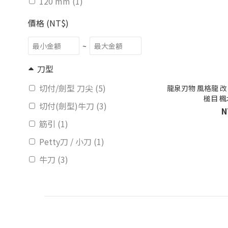
120 mm (1)
價格 (NT$)
~
刀型
切付/劍型 刀尖 (5)
龍泉刃物 風格龍 改 A
槌目 楓
切付(劍型)牛刀 (3)
N
筋引 (1)
Petty刀 / 小刀 (1)
牛刀 (3)
刀柄
和式柄 (5)
外觀