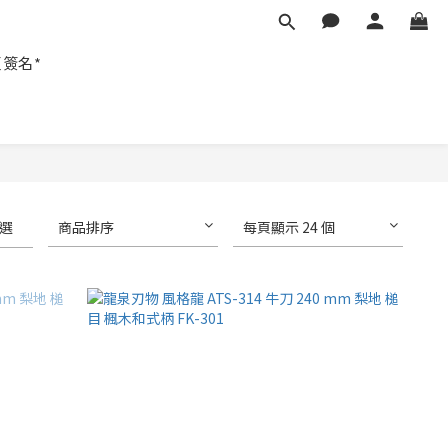
匠簽名*
選
商品排序
每頁顯示 24 個