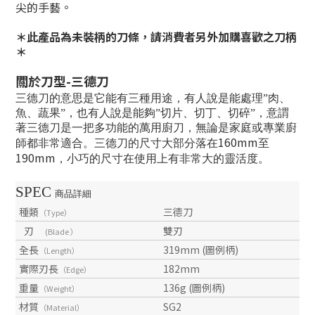
尖的手藝。
＊此產品為未裝柄的刀條，請消費者另外加購喜歡之刀柄
＊
關於刀型
-
三德刀
三德刀的意思是它能有三種用途，有人說是能處理”肉、
魚、蔬果”，也有人說是能夠”切片、切丁、切碎”，意謂
著三德刀是一把多功能的萬用廚刀，無論是家庭或專業廚
160mm
師都非常適合。三德刀的尺寸大部分落在
至
190mm
，小巧的尺寸在使用上有非常大的靈活度。
SPEC
商品詳細
種類
三德刀
（Type）
刃
雙刃
(Blade ）
全長
319mm (圖例柄)
（Length）
實際刃長
182mm
（Edge）
重量
136g (圖例柄)
（Weight）
材質
SG2
（Material）