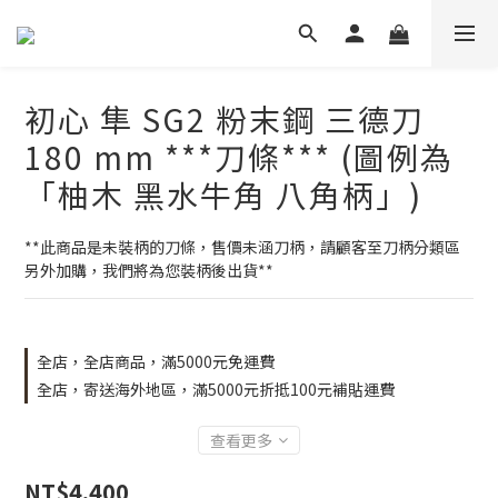
初心 隼 SG2 粉末鋼 三德刀
180 mm ***刀條*** (圖例為
「柚木 黑水牛角 八角柄」)
**此商品是未裝柄的刀條，售價未涵刀柄，請顧客至刀柄分類區
另外加購，我們將為您裝柄後出貨**
全店，全店商品，滿5000元免運費
全店，寄送海外地區，滿5000元折抵100元補貼運費
查看更多
NT$4,400