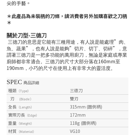
尖的手藝。
＊此產品為未裝柄的刀條，請消費者另外加購喜歡之刀柄
＊
-
關於刀型
三德刀
”
三德刀的意思是它能有三種用途，有人說是能處理
肉、
”
”
”
魚、蔬果
，也有人說是能夠
切片、切丁、切碎
，意
謂著三德刀是一把多功能的萬用廚刀，無論是家庭或專業
160mm
廚師都非常適合。三德刀的尺寸大部分落在
至
190mm
，小巧的尺寸在使用上有非常大的靈活度。
SPEC
商品詳細
種類
三德刀
（Type）
刃
雙刃
(Blade ）
全長
315mm (圖例柄)
（Length）
實際刃長
172mm
（Edge）
重量
118g (圖例柄)
（Weight）
材質
VG10
（Material）