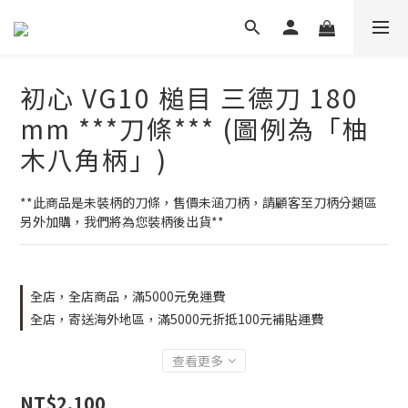
初心 VG10 槌目 三德刀 180
mm ***刀條*** (圖例為「柚
木八角柄」)
**此商品是未裝柄的刀條，售價未涵刀柄，請顧客至刀柄分類區
另外加購，我們將為您裝柄後出貨**
全店，全店商品，滿5000元免運費
全店，寄送海外地區，滿5000元折抵100元補貼運費
查看更多
NT$2,100