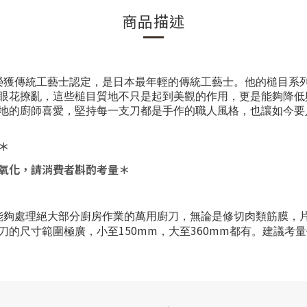
商品描述
榮獲傳統工藝士認定，是日本最年輕的傳統工藝士。他的槌目系
眼花撩亂，這些槌目質地不只是起到美觀的作用，更是能夠降低
地的廚師喜愛，堅持每一支刀都是手作的職人風格，也讓如今要
＊
氧化，請消費者斟酌考量＊
能夠處理絕大部分廚房作業的萬用廚刀，無論是修切肉類筋膜，
150mm
360mm
刀的尺寸範圍極廣，小至
，大至
都有。建議考量