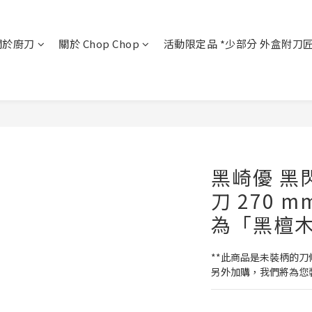
關於廚刀
關於 Chop Chop
活動限定品 *少部分 外盒附刀
黑崎優 黑
刀 270 m
為「黑檀木
**此商品是未裝柄的
另外加購，我們將為您裝