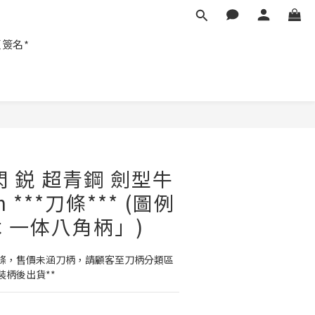
匠簽名*
閃 鋭 超青鋼 劍型牛
m ***刀條*** (圖例
 一体八角柄」)
刀條，售價未涵刀柄，請顧客至刀柄分類區
柄後出貨**