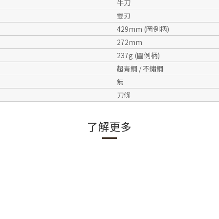
牛刀
雙刃
429mm (圖例柄)
272mm
237g (圖例柄)
超青鋼 / 不鏽鋼
無
刀條
了解更多