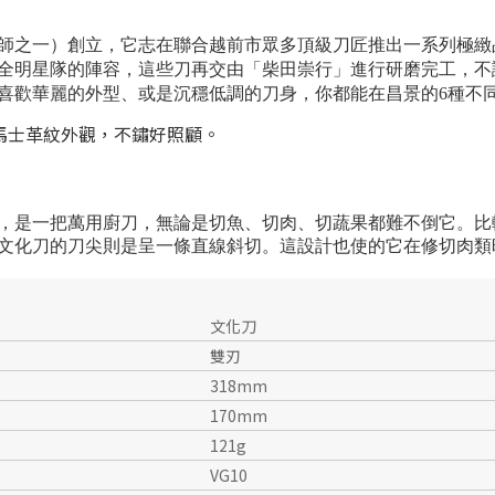
研磨師之一）創立，它志在聯合越前市眾多頂級刀匠推出一系列極
全明星隊的陣容，這些刀再交由「柴田崇行」進行研磨完工，不
喜歡華麗的外型、或是沉穩低調的刀身，你都能在昌景的6種不
馬士革紋
外觀，不鏽好照顧。
，是一把萬用廚刀，無論是切魚、切肉、切蔬果都難不倒它。比
文化刀的刀尖則是呈一條直線斜切。這設計也使的它在修切肉類
文化刀
雙刃
318mm
170mm
121g
VG10