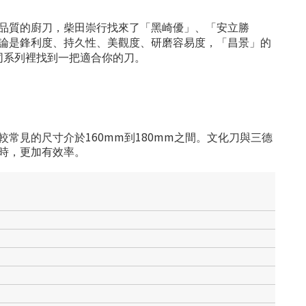
緻品質的廚刀，柴田崇行找來了「黑崎優」、「安立勝
論是鋒利度、持久性、美觀度、研磨容易度，「昌景」的
同系列裡找到一把適合你的刀。
160mm
180mm
較常見的尺寸介於
到
之間。文化刀與三德
時，更加有效率。