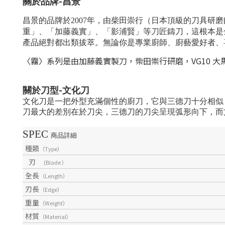
-
關於品牌
昌景
昌景的品牌於2007年，由柴田崇行（日本頂級的刀具
重」、「加藤義實」、「影浦賢」等刀匠鑄刀，這根本是
產品絕對都出類拔萃。
無論你是專業廚師、廚藝愛好者、
〈霧〉系列是由加藤義實製刀，柴田崇行研磨，VG10 大
-
關於刀型
文化刀
文化刀是一把外型充滿個性的廚刀，它與三德刀十分相似
刀最大的差別在於刀尖，三德刀的刀尖呈現弧形向下，而
SPEC
商品詳細
種類
（Type）
刃
(Blade ）
全長
（Length）
刃長
（Edge）
重量
（Weight）
材質
（Material）