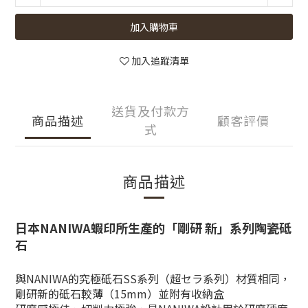
加入購物車
加入追蹤清單
送貨及付款方
商品描述
顧客評價
式
商品描述
日本NANIWA蝦印所生產的「剛研 新」系列陶瓷砥
石
與NANIWA的究極砥石SS系列（超セラ系列）材質相同，
剛研新的砥石較薄（15mm）並附有收納盒