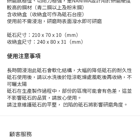
研磨感極佳、切削力極強，是NANIWA設計用於研磨硬度
較高的鋼材（青二鋼以上及粉末鋼）
含收納盒（收納盒可作為砥石台座）
使用前不需浸泡，研磨時表面潑水即可研磨
砥石尺寸：210 x 70 x 10（mm）
收納盒尺寸：240 x 80 x 31（mm）
使用注意事項
長時間浸泡此砥石會軟化結構，大幅的降低砥石的耐久性
砥石使用後，請以水洗後於陰涼乾燥處風乾後再收納，不
可曬太陽
砥石在生產製作過程中，部份的區塊可能會有色差，這並
不影響砥石的品質，請放心使用。
請注意維護砥石的平整， 凹陷的砥石將影響研磨角度。
顧客服務