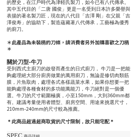
的歷史，在江戶時代為津軽氏製刀，如今已有八代傳承。
其中五代目的「二唐
國俊」更是一名受到日本許多榮譽與
表揚的著名製刀匠，現在的八代目「吉澤
剛」在父親「吉
澤
俊寿」的協助下，製造蘊藏著八代傳承，工藝極為優秀
的廚刀。
＊此產品為未裝柄的刀條，請消費者另外加購喜歡之刀柄
＊
-
關於刀型
牛刀
受到西式主廚刀的啟發而產生的日式廚刀，
牛刀是一把能
夠處理絕大部分廚房做業的萬用廚刀，無論是修切肉類筋
膜，片魚取肉，處理各式各樣蔬菜水果，如果你想要一把
能夠處理各種食材的多功能萬能刀，牛刀絕對是一個優
150mm
360mm
選。牛刀的尺寸範圍極廣，小至
，大到
都
有。建議考量使用者體型、廚房空間、用途來挑選尺寸，
210mm-240mm
的尺寸較為推薦。
＊此商品超過超商取貨的尺寸限制，故只能宅配＊
SPEC
商品詳細