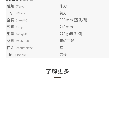
種類
牛刀
（Type）
刃
雙刃
(Blade ）
全長
386mm (圖例柄)
（Length）
刃長
240mm
（Edge）
重量
273g (圖例柄)
（Weight）
材質
銀紙三號
（Material）
口金
無
（Mouthpiece）
柄
刀條
(Handle）
了解更多