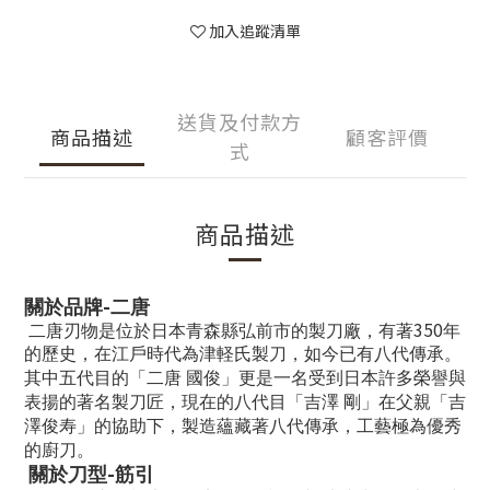
加入追蹤清單
送貨及付款方
商品描述
顧客評價
式
商品描述
-
關於品牌
二唐
350
二唐刃物是位於日本青森縣弘前市的製刀廠，有著
年
的歷史，在江戶時代為津軽氏製刀，如今已有八代傳承。
其中五代目的「二唐
國俊」更是一名受到日本許多榮譽與
表揚的著名製刀匠，現在的八代目「吉澤
剛」在父親「吉
澤
俊寿」的協助下，製造蘊藏著八代傳承，工藝極為優秀
的廚刀。
-
關於刀型
筋引