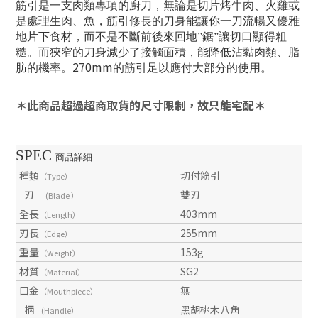
筋引是一支肉類專項的廚刀，無論是切片烤牛肉、火雞或
是處理生肉、魚，筋引修長的刀身能讓你一刀流暢又優雅
地片下食材，而不是不斷前後來回地”鋸”讓切口顯得粗
糙。而狹窄的刀身減少了接觸面積，能降低沾黏肉類、脂
270mm
肪的機率。
的筋引足以應付大部分的使用。
＊此商品超過超商取貨的尺寸限制，故只能宅配＊
SPEC
商品詳細
種類
切付筋引
（Type）
刃
雙刃
(Blade ）
全長
403mm
（Length）
刃長
255mm
（Edge）
重量
153g
（Weight）
材質
SG2
（Material）
口金
無
（Mouthpiece）
柄
黑胡桃木八角
(Handle）