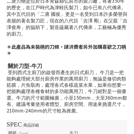
350
二唐刃物是位於日本青森縣弘前市的製刀廠，有著
年
的歷史，在江戶時代為津軽氏製刀，如今已有八代傳承。
其中五代目的「二唐
國俊」更是一名受到日本許多榮譽與
表揚的著名製刀匠，現在的八代目「吉澤
剛」在父親「吉
澤
俊寿」的協助下，製造蘊藏著八代傳承，工藝極為優秀
的廚刀。
＊此產品為未裝柄的刀條，請消費者另外加購喜歡之刀柄
＊
-
關於刀型
牛刀
受到西式主廚刀的啟發而產生的日式廚刀，
牛刀是一把
能夠處理絕大部分廚房作業的萬用廚刀，無論是修切肉類
筋膜，片魚取肉，處理各式各樣蔬菜水果，如果你想要一
把能夠處理各種食材的多功能萬用刀，牛刀絕對是一個優
150mm
360mm
選。牛刀的尺寸範圍極廣，小至
，大至
都
有。建議考量使用者體型、廚房空間、用途來挑選尺寸，
210mm-240mm
的尺寸較為推薦。
SPEC
商品詳細
種類
牛刀
（Type）