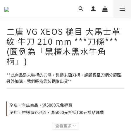
二唐 VG XEOS 槌目 大馬士革
紋 牛刀 210 mm ***刀條***
(圖例為「黑檀木黑水牛角
柄」)
**此商品是未裝柄的刀條，售價未涵刀柄，請顧客至刀柄分類區
另外加購，我們將為您裝柄後出貨**
全店，全店商品，滿5000元免運費
全店，寄送海外地區，滿5000元折抵100元補貼運費
查看更多