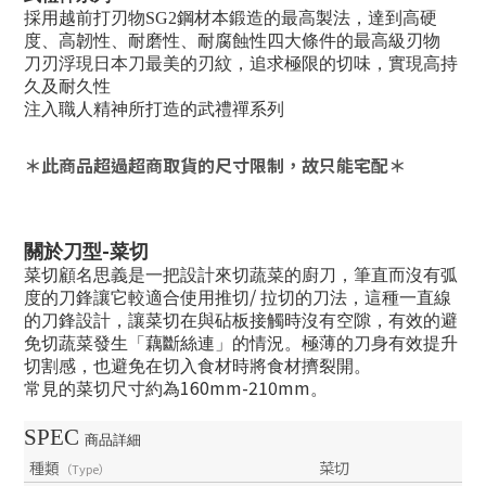
採用越前打刃物SG2鋼材本鍛造的最高製法，達到高硬
度、高韌性、耐磨性、耐腐蝕性四大條件的最高級刃物
刀刃浮現日本刀最美的刃紋，追求極限的切味，實現高持
久及耐久性
注入職人精神所打造的武禮禪系列
＊此商品超過超商取貨的尺寸限制，故只能宅配＊
-
關於刀型
菜切
菜切顧名思義是一把設計來切蔬菜的廚刀，筆直而沒有弧
/
度的刀鋒讓它較適合使用推切
拉切的刀法，這種一直線
的刀鋒設計，讓菜切在與砧板接觸時沒有空隙，有效的避
免切蔬菜發生「藕斷絲連」的情況。極薄的刀身有效提升
切割感，也避免在切入食材時將食材擠裂開。
160mm-210mm
常見的菜切尺寸約為
。
SPEC
商品詳細
種類
菜切
（Type）