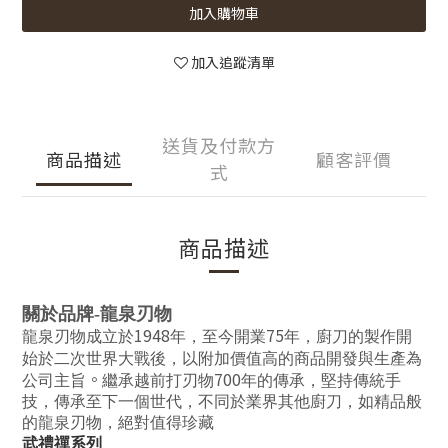
加入購物車
加入追蹤清單
送貨及付款方
商品描述
顧客評價
式
商品描述
關於品牌-龍泉刃物
1948
75
龍泉刃物成立於
年，至今開業
年，廚刀的製作開
始於二次世界大戰後，以附加價值高的商品開發與生產為
。
700
公司主旨
繼承越前打刃物
年的傳承，堅持傳統手
技，傳承至下一個世代，不同於業界其他廚刀，如精品般
的龍泉刃物，絕對值得珍藏
武禮禪系列