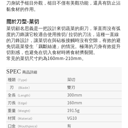
刀身賦予槌目外觀，槌目不僅有美觀功能，還具有防止沾
黏食材的作用。
關於刀型
-
菜切
菜切顧名思義是一把設計來切蔬菜的廚刀，筆直而沒有弧
/
度的刀鋒讓它較適合使用推切
拉切的刀法，這種一直線
的刀鋒設計，讓菜切在與砧板接觸時沒有空隙，有效的避
免切蔬菜發生「藕斷絲連」的情況。極薄的刀身有效提升
切割感，也避免在切入食材時將食材擠裂開。
160mm-210mm
常見的菜切尺寸約為
。
SPEC
商品詳細
種類
菜切
（Type）
刃
雙刃
(Blade ）
全長
300mm
（Length）
刃長
160mm
（Edge）
重量
191.5g
（Weight）
材質
VG10
（Material）
口金
有
（Mouthpiece）