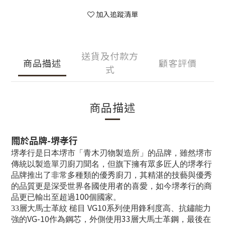
加入追蹤清單
送貨及付款方
商品描述
顧客評價
式
商品描述
關於品牌
-
堺孝行
堺孝行是日本堺市「青木刃物製造所」的品牌，雖然堺市
傳統以製造單刃廚刀聞名，但旗下擁有眾多匠人的堺孝行
品牌推出了非常多種類的優秀廚刀，其精湛的技藝與優秀
的品質更是深受世界各國使用者的喜愛，如今堺孝行的商
100
品更已輸出至超過
個國家。
VG10
33
層大馬士革紋 槌目
系列使用鋒利度高、抗鏽能力
VG-10
33
強的
作為鋼芯，外側使用
層大馬士革鋼，最後在