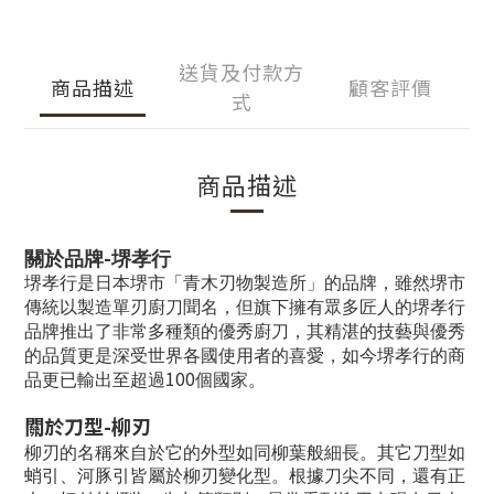
送貨及付款方
商品描述
顧客評價
式
商品描述
-
關於品牌
堺孝行
堺孝行是日本堺市「青木刃物製造所」的品牌，雖然堺市
傳統以製造單刃廚刀聞名，但旗下擁有眾多匠人的堺孝行
品牌推出了非常多種類的優秀廚刀，其精湛的技藝與優秀
的品質更是深受世界各國使用者的喜愛，如今堺孝行的商
100
品更已輸出至超過
個國家。
關於刀型
-
柳刃
柳刃的名稱來自於它的外型如同柳葉般細長。其它刀型如
蛸引、河豚引皆屬於柳刃變化型。根據刀尖不同，還有正