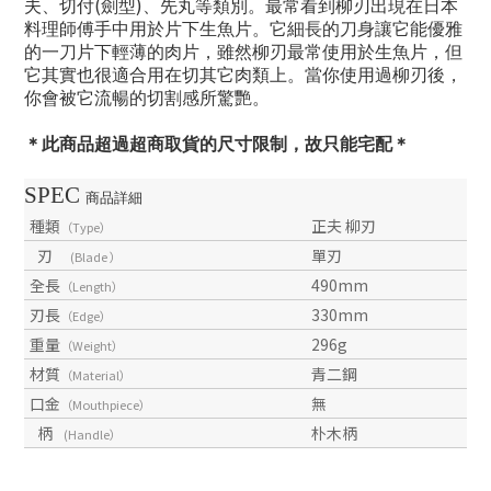
(
)
夫、切付
劍型
、先丸等類別。最常看到柳刃出現在日本
料理師傅手中用於片下生魚片。它細長的刀身讓它能優雅
的一刀片下輕薄的肉片，雖然柳刃最常使用於生魚片，但
它其實也很適合用在切其它肉類上。當你使用過柳刃後，
你會被它流暢的切割感所驚艷。
＊此商品超過超商取貨的尺寸限制，故只能宅配＊
SPEC
商品詳細
種類
正夫 柳刃
（Type）
刃
單刃
(Blade ）
全長
490mm
（Length）
刃長
330mm
（Edge）
重量
296g
（Weight）
材質
青二鋼
（Material）
口金
無
（Mouthpiece）
柄
朴木柄
(Handle）