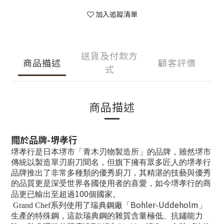
加入追蹤清單
送貨及付款方
商品描述
顧客評價
式
商品描述
關於品牌
-
堺孝行
堺孝行是日本堺市「青木刃物製造所」的品牌，雖然堺市
傳統以製造單刃廚刀聞名，但旗下擁有眾多匠人的堺孝行
品牌推出了非常多種類的優秀廚刀，其精湛的技藝與優秀
的品質更是深受世界各國使用者的喜愛，如今堺孝行的商
100
品更已輸出至超過
個國家。
Bohler-Uddeholm
Grand Chef
系列使用了瑞典鋼廠「
」
生產的特殊鋼，這款瑞典鋼的雜質含量極低、抗鏽能力