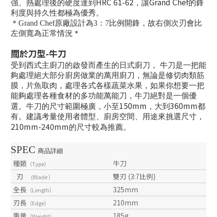
HRC 61-62
Grand Chef
強、熱處理後的硬度達到
，讓
的鋒
利度與持久性都極為優秀。
＊
Grand Chef原廠設計為3：7比例開鋒，故右側次刃會比
左側寬為正常情況＊
關於刀型
-
牛刀
受到西式主廚刀的啟發而產生的日式廚刀， 牛刀是一把能
夠處理絕大部分廚房做業的萬用廚刀，無論是修切肉類筋
膜，片魚取肉，處理各式各樣蔬菜水果，如果你想要一把
能夠處理各種食材的多功能萬能刀，牛刀絕對是一個優
150mm
360mm
選。牛刀的尺寸範圍極廣，小至
，大到
都
有。建議考量使用者體型、廚房空間、用途來挑選尺寸，
210mm-240mm
的尺寸較為推薦。
SPEC
商品詳細
種類
牛刀
（Type）
刃
雙刃 (3:7比例)
(Blade ）
全長
325mm
（Length）
刃長
210mm
（Edge）
重量
185g
（Weight）