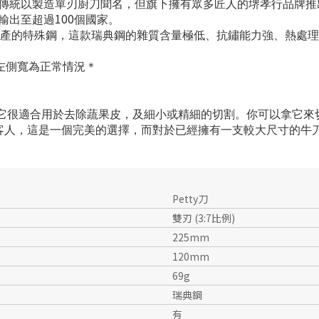
傳統以製造單刃廚刀聞名，但旗下擁有眾多匠人的堺孝行品牌推
100
輸出至超過
個國家。
產的特殊鋼，這款瑞典鋼的雜質含量極低、抗鏽能力強、熱處理
會比左側寬為正常情況＊
它很適合用於去除蔬果皮，及細小或精細的切割。你可以拿它來
客人，這是一個完美的選擇，而對於已經擁有一支較大尺寸的牛
Petty刀
雙刃 (3:7比例)
225mm
120mm
69g
瑞典鋼
有