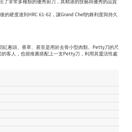
出了非常多種類的優秀廚刀，其精湛的技藝與優秀的品質
HRC 61-62
Grand Chef
後的硬度達到
，讓
的鋒利度與持久
Petty
切紅蔥頭、香草、甚至是用於去骨小型肉類。
刀的尺
Petty
刀的客人，也很推薦搭配上一支
刀，利用其靈活性處