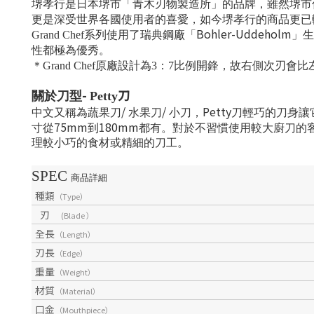
堺孝行是日本堺市「青木刃物製造所」的品牌，雖然堺市
更是深受世界各國使用者的喜愛，如今堺孝行的商品更已
Bohler-Uddeholm
Grand Chef
系列使用了瑞典鋼廠「
」生
性都極為優秀。
＊
Grand Chef原廠設計為3：7比例開鋒，故右側次刃
-
刀
關於刀型
Petty
/
/
Petty
中文又稱為蔬果刀
水果刀
小刀，
刀輕巧的刀身讓
75mm
180mm
寸從
到
都有。對於不習慣使用較大廚刀的
理較小巧的食材或精細的刀工。
SPEC
商品詳細
種類
（Type）
刃
(Blade ）
全長
（Length）
刃長
（Edge）
重量
（Weight）
材質
（Material）
口金
（Mouthpiece）