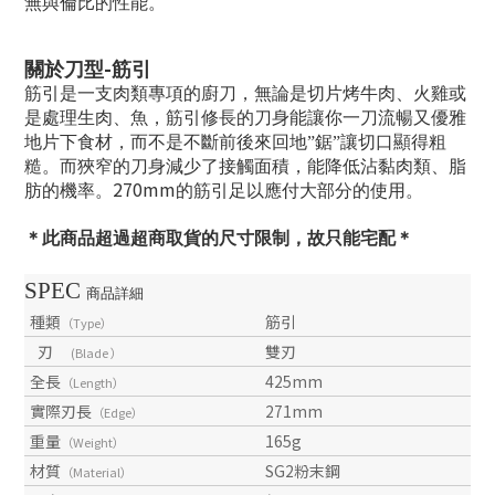
無與倫比的性能
。
-
關於刀型
筋引
筋引是一支肉類專項的廚刀，無論是切片烤牛肉、火雞或
是處理生肉、魚，筋引修長的刀身能讓你一刀流暢又優雅
地片下食材，而不是不斷前後來回地”鋸”讓切口顯得粗
糙。而狹窄的刀身減少了接觸面積，能降低沾黏肉類、脂
270mm
肪的機率。
的筋引足以應付大部分的使用。
＊此商品超過超商取貨的尺寸限制，故只能宅配＊
SPEC
商品詳細
種類
筋引
（Type）
刃
雙刃
(Blade ）
全長
425mm
（Length）
實際刃長
271mm
（Edge）
重量
165g
（Weight）
材質
SG2粉末鋼
（Material）