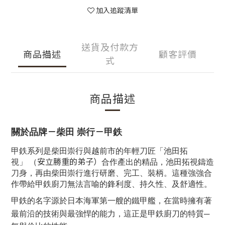
加入追蹤清單
送貨及付款方
商品描述
顧客評價
式
商品描述
－
－
關於品牌
柴田 崇行
甲鉄
甲鉄系列是柴田崇行與越前市的年輕刀匠「池田拓
安立勝重的弟子）
視」
（
合作產出的精品，池田拓視鑄造
刀身，再由柴田崇行進行研磨、完工、裝柄。這種強強合
作帶給甲鉄廚刀無法言喻的鋒利度、持久性、及舒適性。
甲鉄的名字源於日本海軍第一艘的鐵甲艦，在當時擁有著
最前沿的技術與最強悍的能力，這正是甲鉄廚刀的特質
─