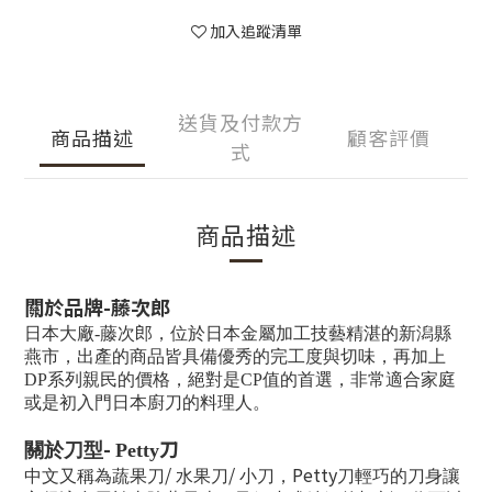
加入追蹤清單
送貨及付款方
商品描述
顧客評價
式
商品描述
關於品牌
-藤次郎
日本大廠-藤次郎，位於日本金屬加工技藝精湛的新潟縣
燕市，出產的商品皆具備優秀的完工度與切味，再加上
DP系列親民的價格，絕對是CP值的首選，非常適合家庭
或是初入門日本廚刀的料理人。
-
刀
關於刀型
Petty
/
/
Petty
中文又稱為蔬果刀
水果刀
小刀，
刀輕巧的刀身讓