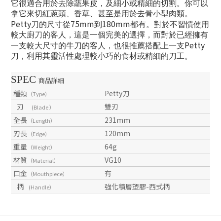
它很適合用於去除蔬果皮，及細小或精細的切割。你可以
拿它來切紅蔥頭、香草、甚至是用於去骨小型肉類。
Petty
75mm
180mm
刀的尺寸從
到
都有。對於不習慣使用
較大廚刀的客人，這是一個完美的選擇，而對於已經擁有
Petty
一支較大尺寸的牛刀的客人，也很推薦搭配上一支
刀，利用其靈活性處理較小巧的食材或精細的刀工。
SPEC
商品詳細
種類
Petty刀
（Type）
刃
雙刃
(Blade ）
全長
231mm
（Length）
刃長
120mm
（Edge）
重量
64g
（Weight）
材質
VG10
（Material）
口金
有
（Mouthpiece）
柄
強化積層塑膠-西式柄
(Handle）