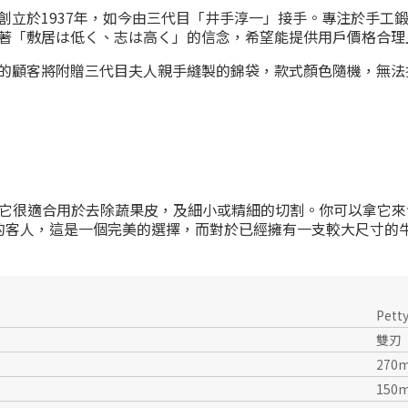
創立於1937年，如今由三代目「井手淳一」接手。專注於手工
著「敷居は低く、志は高く」的信念，希望能提供用戶價格合理
的顧客將附贈三代目夫人親手縫製的錦袋，款式顏色隨機，無法
它很適合用於去除蔬果皮，及細小或精細的切割。你可以拿它來
的客人，這是一個完美的選擇，而對於已經擁有一支較大尺寸的
Pett
雙刃
270
150