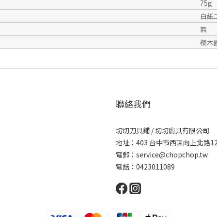
75g
白紙
無
櫻木
聯絡我們
切切刀具鋪 / 切切廚具有限公司
地址：403 台中市西區向上北路1
電郵：service@chopchop.tw
電話：0423011089