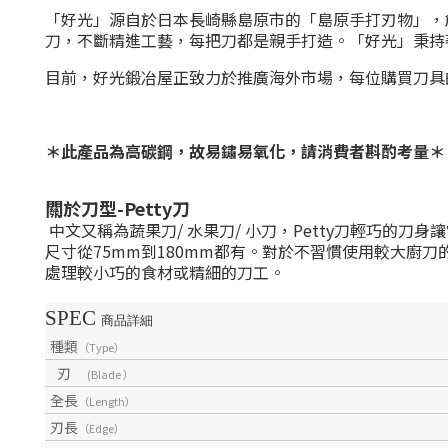
「好光」源自於日本長崎縣島原市的「島原手打刃物」，
刀，不斷精進工藝，每把刀都是親手打造。「好光」秉持
目前，好光鍛冶屋正致力於推廣海外市場，每位購買刀具
＊此產品為高碳鋼，故易鏽易氧化，請消費者斟酌考量＊
關於刀型
-Petty
刀
中文又稱為蔬果刀
/
水果刀
/
小刀，
Petty
刀輕巧的刀身讓
尺寸從
75mm
到
180mm
都有。對於不習慣使用較大廚刀
處理較小巧的食材或精細的刀工。
SPEC
商品詳細
種類
（Type）
刃
(Blade ）
全長
（Length）
刃長
（Edge）