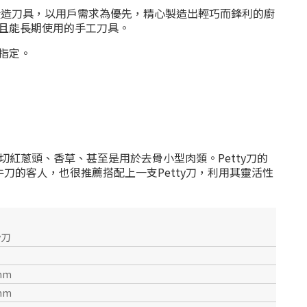
鍛造刀具，以用戶需求為優先，精心製造出輕巧而鋒利的廚
且能長期使用的手工刀具。
指定。
切紅蔥頭、香草、甚至是用於去骨小型肉類。
Petty
刀的
牛刀的客人，也很推薦搭配上一支
Petty
刀，利用其靈活性
y刀
mm
mm